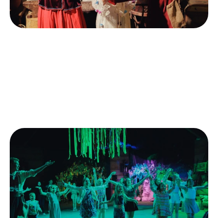
День народження в "Резиденції Мавки" 
запам'ятається не лише дітям, а й дорослим. Ми 
створимо атмосферу справжньої казки, в яку 
поринуть усі присутні.
Замовити святкування дня народження в 
"Резиденції Мавки" можна за телефоном: (063) 
395-73-72. Поспішайте забронювати дату! 