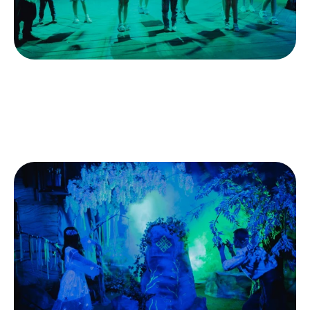
Подаруйте своїй дитині незабутній день 
народження в "Резиденції Мавки" - свято, 
сповнене магії, радості та щасливих усмішок!
Чекаємо на вас у нашій чарівній казковій локації!