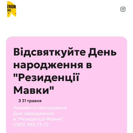
Відсвяткуйте День 
народження в 
"Резиденції 
Мавки"
З 31 травня
Замовити святкування 
Дня народження
в "Резиденції Мавки" 
(063) 395-73-72