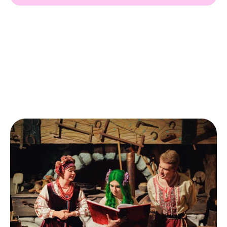
Шукаєте особливе місце, щоб відсвяткувати день 
народження вашої дитини? "Резиденція Мавки" 
запрошує у чарівний світ, сповнений магії та 
незабутніх вражень!
День народження в "Резиденції Мавки" - це 
ексклюзивна програма з персонажами 
улюбленого анімаційного фільму "Мавка. Лісова 
пісня", яскраве тематичне оформлення, веселі 
конкурси та розваги для дітей.