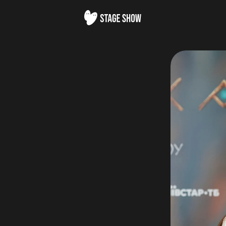
АШЕНКО
«Потяг
у
дива»,
а
також
ції
Санти»
в
ТРЦ
Gulliver
та
на
ВДНГ.
ною
продюсеркою
серіаліті
«Київ
вдень
та