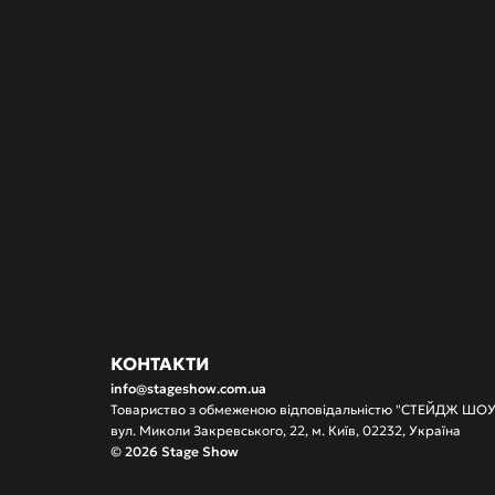
вночі»
(2016-2019).
Випускниця
КНУТКіТ
імені
Карпенка-Карого
справи.
Називає
себе
типом
молоді,
що
«ви
КОНТАКТИ
info@stageshow.com.ua
Товариство з обмеженою відповідальністю "СТЕЙДЖ ШО
вул. Миколи Закревського, 22, м. Київ, 02232, Україна
© 2026 Stage Show