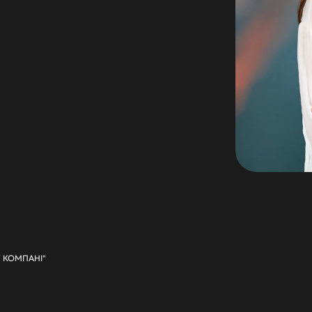
,
спеціальність
—
організація
театральної
мирає»,
бо
працює
за
фахом
вже
14
років.
У КОМПАНІ"