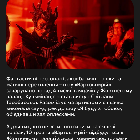
Фантастичні персонажі, акробатичні трюки та 
магічні перевтілення – шоу «Вартові мрій» 
зачарувало понад 4 тисячі глядачів у Жовтневому 
палаці. Кульмінацією став виступ Світлани 
Тарабарової. Разом із усіма артистами співачка 
виконала саундтрек до шоу «Я буду з тобою», 
обʼєднавши зал оплесками. 
А для тих, хто не встиг потрапити на січневі 
покази, 10 травня «Вартові мрій» відбудуться в 
Жовтневому палаці з додатковими сюрпризами 