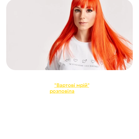
Світлана Тарабарова, яка написала головну пісню 
нового сезону шоу 
"Вартові мрій"
, завітала на 
Радіо Промінь та 
розповіла
 про те, яким буде цей 
сезон легендарного проєкту. Співачка поділилася 
захопливими деталями про майбутню виставу та 
розкрила секрети створення саундтреку.
У своєму інтерв'ю Світлана підкреслила 
унікальність та масштабність "Вартових мрій":
"Це шоу світового масштабу з масками, 