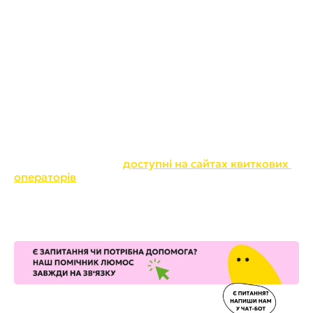
будемо мати класне, впевнене, розумне, свідоме 
майбутнє. Я пишаюся тим, що багато пишу і для 
дітей - і разом з UNICEF, і з Суспільним, - і от зараз 
для шоу "Вартові мрій" ми створили такий 
саундтрек, який зрозуміють і діти, і дорослі. 
Кожен відчує підтримку через цю музику."
Шоу "Вартові мрій" обіцяє стати справжньою 
подією в культурному житті України. Це не просто 
вистава, а справжнє диво, яке допомагає повірити 
в мрії та відчути підтримку.
Квитки на шоу вже 
доступні на сайтах квиткових 
операторів
. Не пропустіть можливість стати 
частиною цієї магії та подарувати незабутні 
враження собі та своїм близьким!