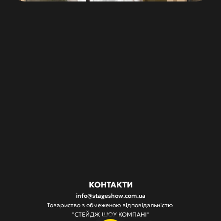
Анна
МОРОЗЮК
SMM-менеджерка
Створює
вау-контент
у
всіх
соцмережах
Stage
Show.
Понад
5
років
працює
в
креативній
сфері.
Розпочинала
кар'єру
з
інфлюенс-маркетингу
в
агенції
Misto,
а
потім
створювала
колаборації
з
такими
брендами
як
Coca
Cola,
Garnier,
Cher17
та
багатьма
іншими
у
себе
в
блозі.
Живе
за
правилом
«If
you
can
dream
it
—
you
can
do
it».
Ця
фраза
вигравіювана
на
браслеті,
який
завжди
з
нею.
КОНТАКТИ
info@stageshow.com.ua
Товариство з обмеженою відповідальністю 
"СТЕЙДЖ ШОУ КОМПАНІ"