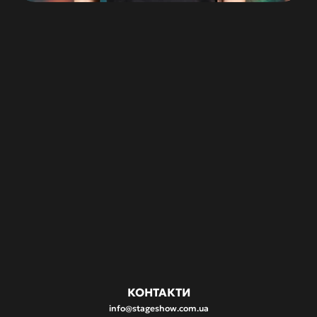
Олег
Критський
CEO
З
2023
року
–
СЕО
Stage
Show.
Протягом
2020
–
2023
рр.
був
продюсером
компанії,
зокрема
створив
імерсивне
шоу-подорож
«Кібер
Санта.
Інший
вимір».
10
років
продюсерського
досвіду
в
Starlight
Media:
спецпроєкт
«Дисиденти»,
серіаліті
«Київ
вдень
і
вночі»
(5
сезонів)
та
інші.
Виконавчий
продюсер
артхаусного
фільму
«Дисперсія»
(2020).
Створює
не
тільки
якісні
шоу,
а
й
вінілові
DJ-сети
в
стилях
Jungle,
Drum
and
Bass
та
Liquid
Funk.
КОНТАКТИ
info@stageshow.com.ua